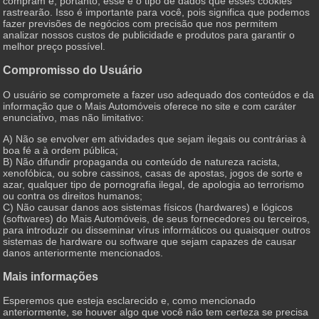
compram e, portanto, esse é o tipo de dados que esses cookies
rastrearão. Isso é importante para você, pois significa que podemos
fazer previsões de negócios com precisão que nos permitem
analizar nossos custos de publicidade e produtos para garantir o
melhor preço possível.
Compromisso do Usuário
O usuário se compromete a fazer uso adequado dos conteúdos e da
informação que o Mais Automóveis oferece no site e com caráter
enunciativo, mas não limitativo:
A) Não se envolver em atividades que sejam ilegais ou contrárias à
boa fé a à ordem pública;
B) Não difundir propaganda ou conteúdo de natureza racista,
xenofóbica, ou sobre cassinos, casas de apostas, jogos de sorte e
azar, qualquer tipo de pornografia ilegal, de apologia ao terrorismo
ou contra os direitos humanos;
C) Não causar danos aos sistemas físicos (hardwares) e lógicos
(softwares) do Mais Automóveis, de seus fornecedores ou terceiros,
para introduzir ou disseminar vírus informáticos ou quaisquer outros
sistemas de hardware ou software que sejam capazes de causar
danos anteriormente mencionados.
Mais informações
Esperemos que esteja esclarecido e, como mencionado
anteriormente, se houver algo que você não tem certeza se precisa